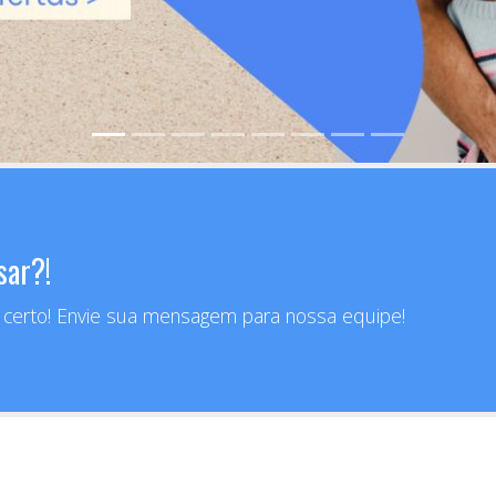
sar?!
r certo! Envie sua mensagem para nossa equipe!