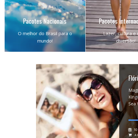
Pacotes Nacionais
Pacotes Interna
O melhor do Brasil para o
Lazer, cultura e
mundo!
diversão!
NOSSOS DESTINOS
DESTINOS PELO 
Fló
Magi
King
Sea 
10
A 