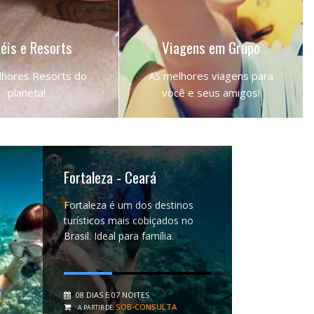
éis e Resorts
Viagens em Grupo
hores Resorts do
AS melhores viagens para
planeta!
você e seus amigos!
STA DE HOTÉIS
NOSSOS DESTINOS
Fortaleza - Ceará
Fortaleza é um dos destinos
turísticos mais cobiçados no
Brasil. Ideal para família.
08 DIAS E 07 NOITES
SOB-CONSULTA
A PARTIR DE: