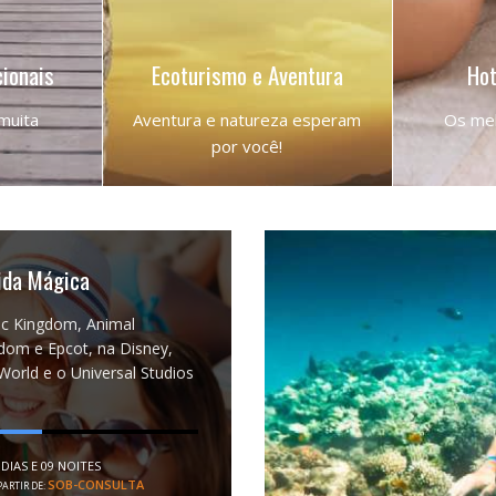
cionais
Ecoturismo e Aventura
Hot
 muita
Aventura e natureza esperam
Os mel
por você!
MUNDO
NOSSOS DESTINOS
LI
rida Mágica
c Kingdom, Animal
dom e Epcot, na Disney,
World e o Universal Studios
 DIAS E 09 NOITES
SOB-CONSULTA
PARTIR DE: