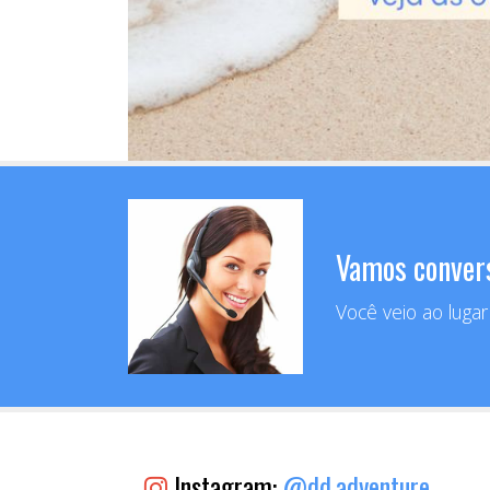
Vamos conver
Você veio ao luga
Instagram:
@dd.adventure_