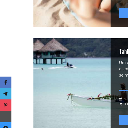
Tah
Um d
e so
se m
08
A 