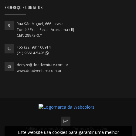
ENDEREÇO E CONTATOS
Rua São Miguel, 666 - casa
Tomé / Praia Seca - Araruama / RJ
CEP: 28973-071
+55 (22) 981100914
(21) 98614-5495
denyze@ddadventure.com.br
www.ddadventure.com.br
Política de privacidade
|
Termos e Condições
Este website usa cookies para garantir uma melhor
2022 © Todos os direitos reservados.