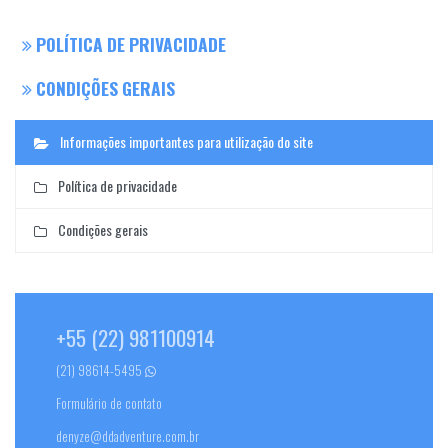
POLÍTICA DE PRIVACIDADE
CONDIÇÕES GERAIS
Informações importantes para utilização do site
Política de privacidade
Condições gerais
+55 (22) 981100914
(21) 98614-5495
Formulário de contato
denyze@ddadventure.com.br